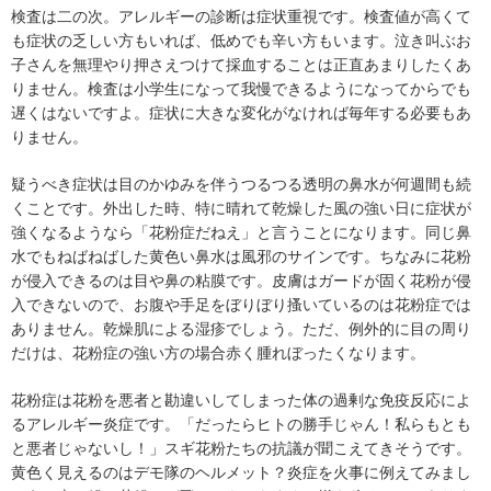
検査は二の次。アレルギーの診断は症状重視です。検査値が高くて
も症状の乏しい方もいれば、低めでも辛い方もいます。泣き叫ぶお
子さんを無理やり押さえつけて採血することは正直あまりしたくあ
りません。検査は小学生になって我慢できるようになってからでも
遅くはないですよ。症状に大きな変化がなければ毎年する必要もあ
りません。
疑うべき症状は目のかゆみを伴うつるつる透明の鼻水が何週間も続
くことです。外出した時、特に晴れて乾燥した風の強い日に症状が
強くなるようなら「花粉症だねえ」と言うことになります。同じ鼻
水でもねばねばした黄色い鼻水は風邪のサインです。ちなみに花粉
が侵入できるのは目や鼻の粘膜です。皮膚はガードが固く花粉が侵
入できないので、お腹や手足をぼりぼり搔いているのは花粉症では
ありません。乾燥肌による湿疹でしょう。ただ、例外的に目の周り
だけは、花粉症の強い方の場合赤く腫れぼったくなります。
花粉症は花粉を悪者と勘違いしてしまった体の過剰な免疫反応によ
るアレルギー炎症です。「だったらヒトの勝手じゃん！私らもとも
と悪者じゃないし！」スギ花粉たちの抗議が聞こえてきそうです。
黄色く見えるのはデモ隊のヘルメット？炎症を火事に例えてみまし