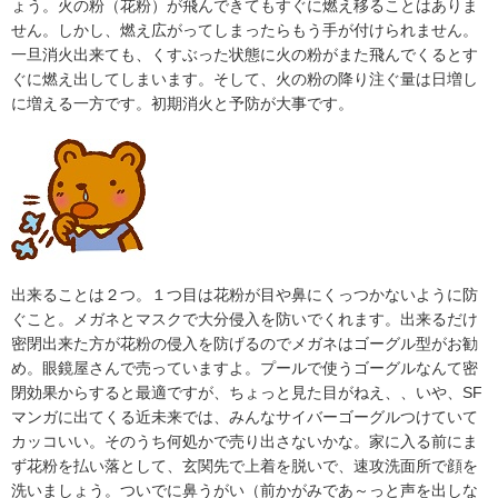
ょう。火の粉（花粉）が飛んできてもすぐに燃え移ることはありま
せん。しかし、燃え広がってしまったらもう手が付けられません。
一旦消火出来ても、くすぶった状態に火の粉がまた飛んでくるとす
ぐに燃え出してしまいます。そして、火の粉の降り注ぐ量は日増し
に増える一方です。初期消火と予防が大事です。
出来ることは２つ。１つ目は花粉が目や鼻にくっつかないように防
ぐこと。メガネとマスクで大分侵入を防いでくれます。出来るだけ
密閉出来た方が花粉の侵入を防げるのでメガネはゴーグル型がお勧
め。眼鏡屋さんで売っていますよ。プールで使うゴーグルなんて密
閉効果からすると最適ですが、ちょっと見た目がねえ、、いや、SF
マンガに出てくる近未来では、みんなサイバーゴーグルつけていて
カッコいい。そのうち何処かで売り出さないかな。家に入る前にま
ず花粉を払い落として、玄関先で上着を脱いで、速攻洗面所で顔を
洗いましょう。ついでに鼻うがい（前かがみであ～っと声を出しな