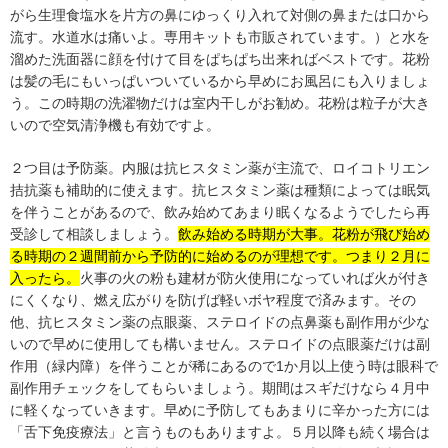
がら生理食塩水を片方の鼻にゆっくり入れて対側の鼻または口から
流す。水道水は痛いよ。専用キットも市販されています。）と水を
溜めた洗面器に顔を付けて目をぱちぱち出来ればベストです。花粉
は髪の毛にもいっぱいついているから早めにお風呂にも入りましょ
う。この時期の洗濯物だけは室内干しがお勧め。花粉は粒子が大き
いので空気清浄機も有効ですよ。
２つ目は予防薬。内服は抗ヒスタミン薬が主流で、ロイコトリエン
拮抗薬も補助的に使えます。抗ヒスタミン薬は種類によっては眠気
を伴うことがあるので、飲み始めてあまり眠くなるようでしたら再
受診して相談しましょう。
飲み始める時期が大事。花粉が飛び始め
る時期の２週間前から予防的に始めるのが理想です。つまり２月に
入ったら。
火事の火の粉も建材が防火使用になっていれば火が付き
にくくなり、燃え広がりを防げば軽いボヤ程度で済みます。その
他、抗ヒスタミン薬の点眼薬、ステロイドの点鼻薬も副作用が少な
いので早めに使用しても構いません。ステロイドの点眼薬だけは副
作用（緑内障）を伴うことが稀にあるので1か月以上使う時は眼科で
副作用チェックをしてもらいましょう。期間はスギだけなら４月中
に軽くなっていきます。早めに予防してもあまりに辛かった方には
「舌下免疫療法」と言うものもありますよ。５月以降も続く場合は