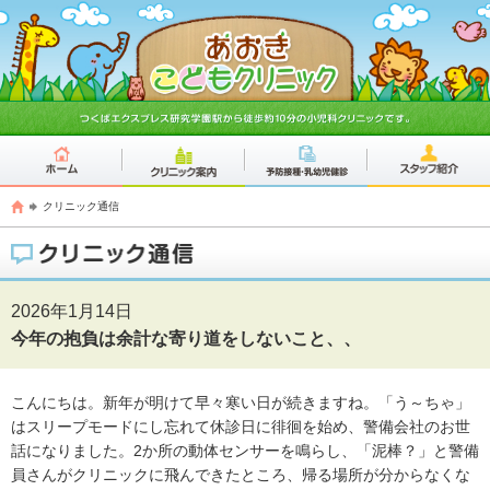
クリニック通信
2026年1月14日
今年の抱負は余計な寄り道をしないこと、、
こんにちは。新年が明けて早々寒い日が続きますね。「う～ちゃ」
はスリープモードにし忘れて休診日に徘徊を始め、警備会社のお世
話になりました。2か所の動体センサーを鳴らし、「泥棒？」と警備
員さんがクリニックに飛んできたところ、帰る場所が分からなくな