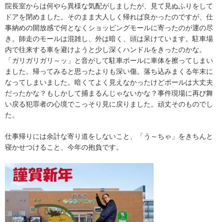
院長室からは何やら異様な気配がしましたが、見て見ぬふりをして
ドアを閉めました。そのまま大人しく帰れば良かったのですが、仕
事納めの開放感で何となくショッピングモールに寄ったのが運の尽
き。師走のモールは混雑し、外は暗く、頭は呆けています。駐車場
内で往来する車を避けようと少し深くハンドルをきったのかな。
「ガリガリガリ～ッ」と音がして駐車ポールに車体を擦ってしまい
ました。帰ってみると思ったよりも深い傷。落ち込みまくる年末に
なってしまいました。暗くてよく見えなかったけどポールは大丈夫
だったかな？もしかして捕まるんじゃないかな？事件現場に再び舞
い戻る犯罪者の心境でこっそり見に戻りました。頑丈そのものでし
た。
仕事帰りには余計な寄り道をしないこと、「う～ちゃ」をきちんと
寝かせつけること、今年の抱負です。