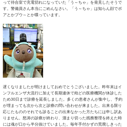
って待合室で充電切れになっていた「う～ちゃ」を発見したそうで
す。警備員さん本当にごめんなさい。「う～ちゃ」は知らん顔でポ
アとかプウ～とか喋っています。
遅くなりましたが明けましておめでとうございました。昨年末はイ
ンフルエンザ大流行に加えて長期連休で殆どの医療機関が休診した
ため30日まで診療を延長しました。多くの患者さんが集中し、予約
が埋まっても次から次と診療の問い合わせが来ました。出来る限り
応じたもののそれでも診ることの出来なかった方たちには申し訳あ
りません。怒涛の診療が終わり、溜まり切った残務整理を終えた時
には魂が口から半分抜けていました。毎年手付かずの荒廃しきった