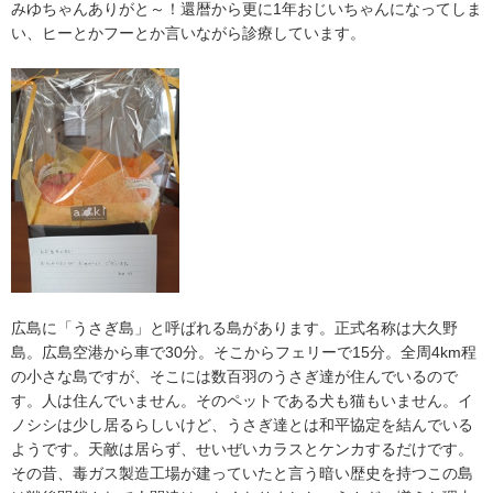
みゆちゃんありがと～！還暦から更に
1
年おじいちゃんになってしま
い、ヒーとかフーとか言いながら診療しています。
広島に「うさぎ島」と呼ばれる島があります。正式名称は大久野
島。広島空港から車で
30
分。そこからフェリーで
15
分。全周
4km
程
の小さな島ですが、そこには数百羽のうさぎ達が住んでいるので
す。人は住んでいません。そのペットである犬も猫もいません。イ
ノシシは少し居るらしいけど、うさぎ達とは和平協定を結んでいる
ようです。天敵は居らず、せいぜいカラスとケンカするだけです。
その昔、毒ガス製造工場が建っていたと言う暗い歴史を持つこの島