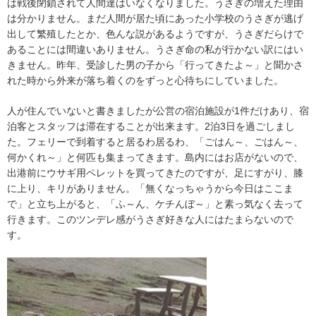
は戦後閉鎖されて人間達はいなくなりました。うさぎの増えた理由
は分かりません。まだ人間が居た頃にあった小学校のうさぎが逃げ
出して繁殖したとか、色んな説があるようですが、うさぎだらけで
あることには間違いありません。うさぎ命の私が行かない訳にはい
きません。昨年、受診した男の子から「行ってきたよ～」と聞かさ
れた時から外来が落ち着くのをずっと心待ちにしていました。
人が住んでいないと書きましたが公営の宿泊施設が
1
件だけあり、宿
泊客とスタッフは滞在することが出来ます。
2
泊
3
日を過ごしまし
た。フェリーで到着すると居るわ居るわ、「ごはん～、ごはん～、
何かくれ～」と何匹も集まってきます。島内にはお店がないので、
出港前にウサギ用ペレットを買ってきたのですが、足にすがり、膝
に上り、キリがありません。「無くなっちゃうから今日はここま
で」と立ち上がると、「ふ～ん、ケチんぼ～」と素っ気なく去って
行きます。このツンデレ感がうさぎ好きな人にはたまらないので
す。