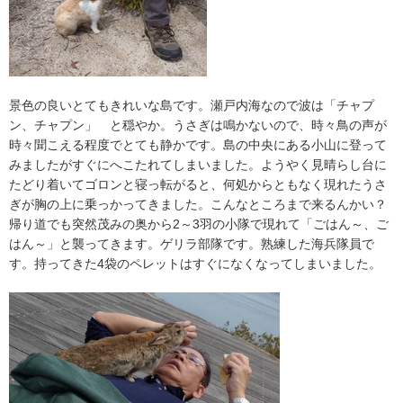
景色の良いとてもきれいな島です。瀬戸内海なので波は「チャプ
ン、チャプン」 と穏やか。うさぎは鳴かないので、時々鳥の声が
時々聞こえる程度でとても静かです。島の中央にある小山に登って
みましたがすぐにへこたれてしまいました。ようやく見晴らし台に
たどり着いてゴロンと寝っ転がると、何処からともなく現れたうさ
ぎが胸の上に乗っかってきました。こんなところまで来るんかい？
帰り道でも突然茂みの奥から2～3羽の小隊で現れて「ごはん～、ご
はん～」と襲ってきます。ゲリラ部隊です。熟練した海兵隊員で
す。持ってきた4袋のペレットはすぐになくなってしまいました。