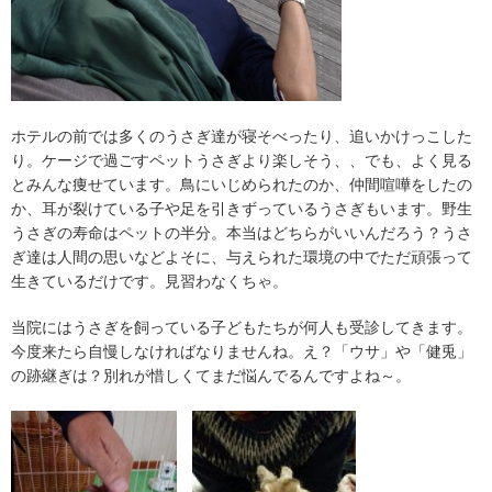
ホテルの前では多くのうさぎ達が寝そべったり、追いかけっこした
り。ケージで過ごすペットうさぎより楽しそう、、でも、よく見る
とみんな痩せています。鳥にいじめられたのか、仲間喧嘩をしたの
か、耳が裂けている子や足を引きずっているうさぎもいます。野生
うさぎの寿命はペットの半分。本当はどちらがいいんだろう？うさ
ぎ達は人間の思いなどよそに、与えられた環境の中でただ頑張って
生きているだけです。見習わなくちゃ。
当院にはうさぎを飼っている子どもたちが何人も受診してきます。
今度来たら自慢しなければなりませんね。え？「ウサ」や「健兎」
の跡継ぎは？別れが惜しくてまだ悩んでるんですよね～。