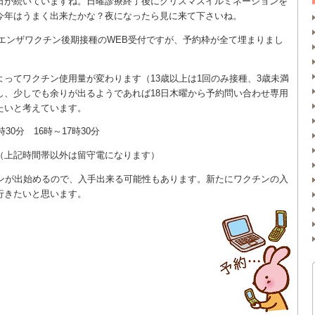
日が続いていますね。日曜診療終了後にクリスマスイルミネーションを
今年はうまく出来たかな？夜になったら見に来て下さいね。
フルエンザワクチン後期接種のWEB受付ですが、予約枠が全て埋まりまし
。
ってワクチン使用量が変わります（13歳以上は1回のみ接種、3歳未満
し、少しでも余りが出るようであれば18日木曜から予約問い合わせ専用
たいと考えています。
時30分 16時～17時30分
392（上記時間帯以外は留守電になります）
チンが出始めるので、入手出来る可能性もあります。新たにワクチンの入
行きたいと思います。